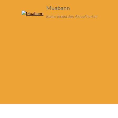
Skip
Muabann
to
content
Berita Terkini dan Aktual hari ini