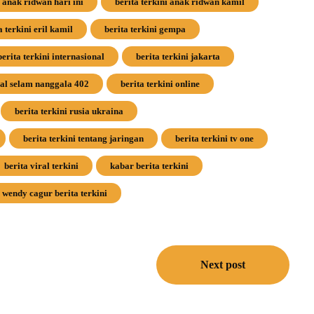
i anak ridwan hari ini
berita terkini anak ridwan kamil
a terkini eril kamil
berita terkini gempa
berita terkini internasional
berita terkini jakarta
pal selam nanggala 402
berita terkini online
berita terkini rusia ukraina
berita terkini tentang jaringan
berita terkini tv one
berita viral terkini
kabar berita terkini
wendy cagur berita terkini
Next post