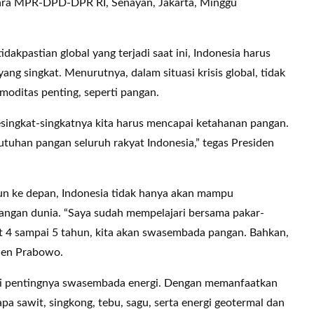
ara MPR-DPD-DPR RI, Senayan, Jakarta, Minggu
kpastian global yang terjadi saat ini, Indonesia harus
 singkat. Menurutnya, dalam situasi krisis global, tidak
moditas penting, seperti pangan.
sesingkat-singkatnya kita harus mencapai ketahanan pangan.
han pangan seluruh rakyat Indonesia,” tegas Presiden
un ke depan, Indonesia tidak hanya akan mampu
angan dunia. “Saya sudah mempelajari bersama pakar-
t 4 sampai 5 tahun, kita akan swasembada pangan. Bahkan,
iden Prabowo.
ti pentingnya swasembada energi. Dengan memanfaatkan
pa sawit, singkong, tebu, sagu, serta energi geotermal dan