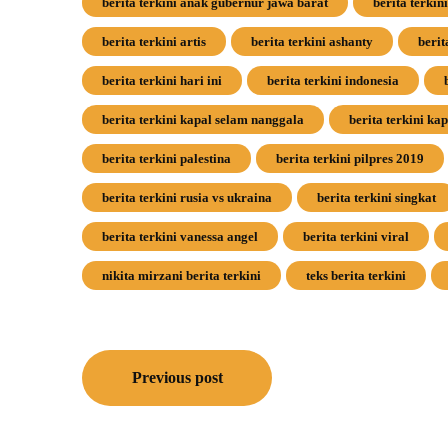
berita terkini anak gubernur jawa barat
berita terkin
berita terkini artis
berita terkini ashanty
berit
berita terkini hari ini
berita terkini indonesia
berita terkini kapal selam nanggala
berita terkini ka
berita terkini palestina
berita terkini pilpres 2019
berita terkini rusia vs ukraina
berita terkini singkat
berita terkini vanessa angel
berita terkini viral
nikita mirzani berita terkini
teks berita terkini
Navigasi
Previous post
pos