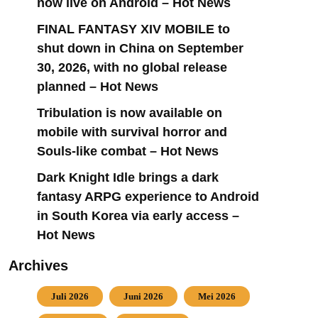
now live on Android – Hot News
FINAL FANTASY XIV MOBILE to
shut down in China on September
30, 2026, with no global release
planned – Hot News
Tribulation is now available on
mobile with survival horror and
Souls-like combat – Hot News
Dark Knight Idle brings a dark
fantasy ARPG experience to Android
in South Korea via early access –
Hot News
Archives
Juli 2026
Juni 2026
Mei 2026