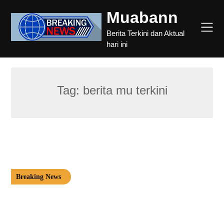
Skip
Muabann
to
content
Berita Terkini dan Aktual
hari ini
Tag:
berita mu terkini
Breaking News